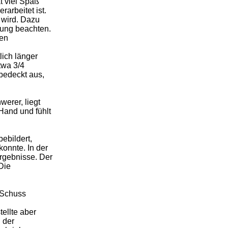
t viel Spaß
rarbeitet ist.
t wird. Dazu
ibung beachten.
den
lich länger
twa 3/4
 bedeckt aus,
werer, liegt
and und fühlt
ebildert,
konnte. In der
rgebnisse. Der
Die
9 Schuss
tellte aber
 der