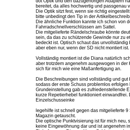
dot Optik und den dazugehörigen Adaptern ha
bereitet, da alles hochwertig und passgenau ve
Die Optik sitzt fest, wenn sie richtig eingestell
bitte unbedingt den Tip in der Artikelbeschre
Die ähnliche Funktion kannte ich schon von 
Fahrradschnellverschlüssen am Sattel.
Die mitgelieferte Rändelschraube könnte deut
sein, da das zu schützende Gewinde nur zu e
bedeckt ist. Optisch schaut das unvollständig
aber eben nur, wenn der SD nicht montiert ist.
Vollständig montiert ist die Diana natürlich sch
aber trotzdem angenehm ausgewogen in der H
sich für mich wie eine Maßanfertigung an.
Die Beschreibungen sind vollständig und gut b
sodass der erste Schuss problemlos erfolgen 
Grundeinstellung gab es zufriedenstellende E
kurze Repetierhebel funktioniert einwandfrei. 
Einzelschusseinke
legehilfe ist schnell gegen das mitgelieferte 
Magazin getauscht.
Die optische Punktvisierung ist für mich neu, s
keine Eingewöhnung dar und ist angenehm in