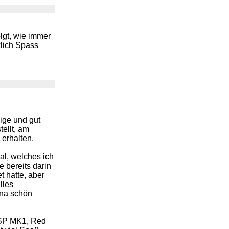
olgt, wie immer
klich Spass
dige und gut
ellt, am
erhalten.
al, welches ich
e bereits darin
t hatte, aber
lles
ana schön
ASP MK1, Red