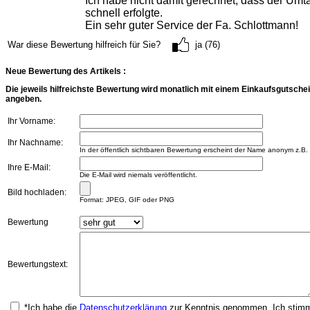
Ich habe nicht damit gerechnet, dass der Umt
schnell erfolgte.
Ein sehr guter Service der Fa. Schlottmann!
War diese Bewertung hilfreich für Sie?
ja (76)
Neue Bewertung des Artikels :
Die jeweils hilfreichste Bewertung wird monatlich mit einem Einkaufsgutschei
angeben.
Ihr Vorname:
Ihr Nachname:
In der öffentlich sichtbaren Bewertung erscheint der Name anonym z.B.
Ihre E-Mail:
Die E-Mail wird niemals veröffentlicht.
Bild hochladen:
Format: JPEG, GIF oder PNG
Bewertung
Bewertungstext:
*Ich habe die
Datenschutzerklärung
zur Kenntnis genommen. Ich stimme