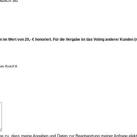
ausch so
n im Wert von 20,- € honoriert. Für die Vergabe ist das Voting anderer Kunden 
 als
Rudolf B.
 zu, dass meine Angaben und Daten zur Beantwortung meiner Anfrage elektr