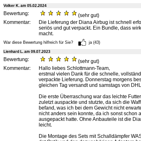
Volker K. am 05.02.2024
Bewertung:
(sehr gut)
Kommentar:
Die Lieferung der Diana Airbug ist schnell erf
seriös und gut verpackt. Ein Bundle, dass wir
macht.
War diese Bewertung hilfreich für Sie?
ja (43)
Lienhard L. am 09.07.2023
Bewertung:
(sehr gut)
Kommentar:
Hallo liebes Schlottmann-Team,
erstmal vielen Dank für die schnelle, vollstän
verpackte Lieferung. Donnerstag morgens best
gleichen Tag versandt und samstags von DHL 
Die erste Überraschung war das leichte Futter
zuletzt auspackte und stutzte, da sich die Waff
befand, was ich bei dem Gewicht nicht erwarte
nicht anders sein konnte, da ich sonst schon a
ausgepackt hatte. Ohne Anbauteile ist die Di
leicht.
Die Montage des Sets mit Schalldämpfer W