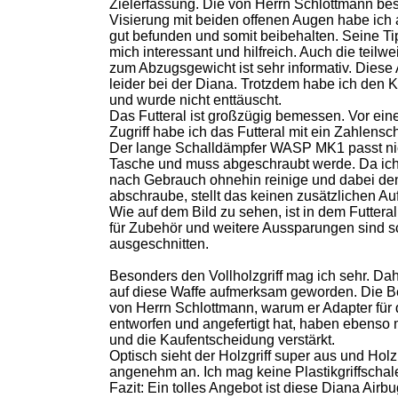
Zielerfassung. Die von Herrn Schlottmann be
Visierung mit beiden offenen Augen habe ich a
gut befunden und somit beibehalten. Seine Ti
mich interessant und hilfreich. Auch die teil
zum Abzugsgewicht ist sehr informativ. Diese
leider bei der Diana. Trotzdem habe ich den 
und wurde nicht enttäuscht.
Das Futteral ist großzügig bemessen. Vor ein
Zugriff habe ich das Futteral mit ein Zahlensc
Der lange Schalldämpfer WASP MK1 passt nic
Tasche und muss abgeschraubt werde. Da ich
nach Gebrauch ohnehin reinige und dabei de
abschraube, stellt das keinen zusätzlichen Au
Wie auf dem Bild zu sehen, ist in dem Futtera
für Zubehör und weitere Aussparungen sind s
ausgeschnitten.
Besonders den Vollholzgriff mag ich sehr. Dah
auf diese Waffe aufmerksam geworden. Die 
von Herrn Schlottmann, warum er Adapter für 
entworfen und angefertigt hat, haben ebenso 
und die Kaufentscheidung verstärkt.
Optisch sieht der Holzgriff super aus und Holz 
angenehm an. Ich mag keine Plastikgriffschal
Fazit: Ein tolles Angebot ist diese Diana Airbu