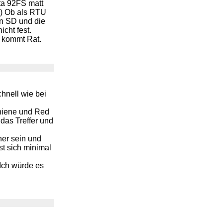
ta 92FS matt
:-) Ob als RTU
en SD und die
cht fest.
t kommt Rat.
hnell wie bei
hiene und Red
das Treffer und
ner sein und
sst sich minimal
 Ich würde es