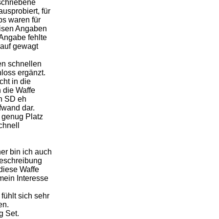
schriebene
usprobiert, für
ps waren für
weisen Angaben
 Angabe fehlte
Kauf gewagt
en schnellen
hloss ergänzt.
ht in die
 die Waffe
n SD eh
fwand dar.
l genug Platz
chnell
er bin ich auch
Beschreibung
diese Waffe
mein Interesse
fühlt sich sehr
en.
g Set.