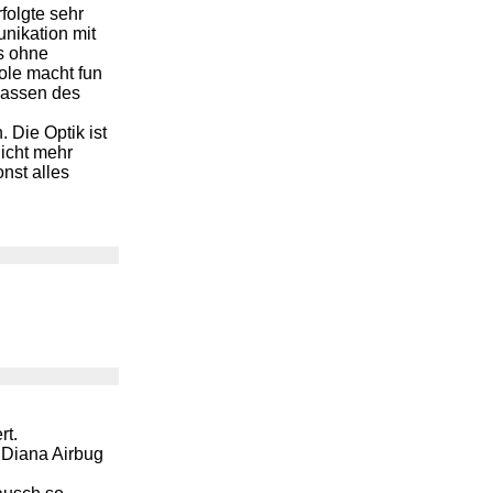
folgte sehr
nikation mit
s ohne
ole macht fun
hlassen des
Die Optik ist
nicht mehr
nst alles
rt.
 Diana Airbug