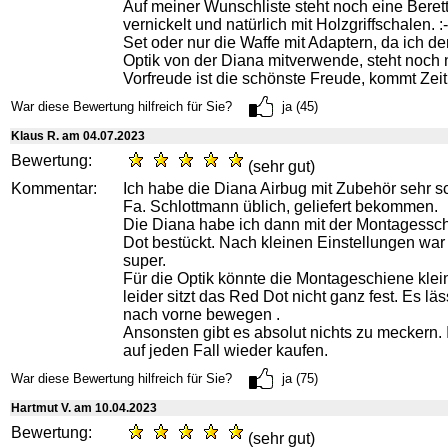
Auf meiner Wunschliste steht noch eine Beret
vernickelt und natürlich mit Holzgriffschalen. 
Set oder nur die Waffe mit Adaptern, da ich d
Optik von der Diana mitverwende, steht noch ni
Vorfreude ist die schönste Freude, kommt Zei
War diese Bewertung hilfreich für Sie?
ja (45)
Klaus R. am 04.07.2023
Bewertung:
(sehr gut)
Kommentar:
Ich habe die Diana Airbug mit Zubehör sehr sc
Fa. Schlottmann üblich, geliefert bekommen.
Die Diana habe ich dann mit der Montagessc
Dot bestückt. Nach kleinen Einstellungen war 
super.
Für die Optik könnte die Montageschiene klei
leider sitzt das Red Dot nicht ganz fest. Es lä
nach vorne bewegen .
Ansonsten gibt es absolut nichts zu meckern.
auf jeden Fall wieder kaufen.
War diese Bewertung hilfreich für Sie?
ja (75)
Hartmut V. am 10.04.2023
Bewertung:
(sehr gut)