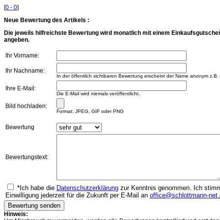
[
0 - 0
]
Neue Bewertung des Artikels :
Die jeweils hilfreichste Bewertung wird monatlich mit einem Einkaufsgutschei
angeben.
Ihr Vorname:
Ihr Nachname:
In der öffentlich sichtbaren Bewertung erscheint der Name anonym z.B.
Ihre E-Mail:
Die E-Mail wird niemals veröffentlicht.
Bild hochladen:
Format: JPEG, GIF oder PNG
Bewertung
Bewertungstext:
*Ich habe die
Datenschutzerklärung
zur Kenntnis genommen. Ich stimme
Einwilligung jederzeit für die Zukunft per E-Mail an
office@schlottmann-net
Hinweis: