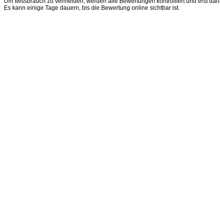
Um Missbrauch zu vermeiden, werden alle Bewertungen kontrolliert und erst dana
Es kann einige Tage dauern, bis die Bewertung online sichtbar ist.