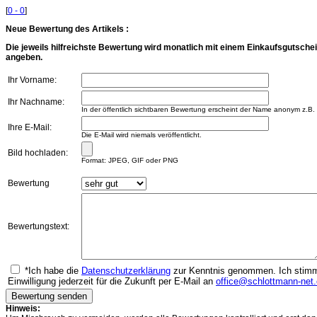
[
0 - 0
]
Neue Bewertung des Artikels :
Die jeweils hilfreichste Bewertung wird monatlich mit einem Einkaufsgutschei
angeben.
Ihr Vorname:
Ihr Nachname:
In der öffentlich sichtbaren Bewertung erscheint der Name anonym z.B.
Ihre E-Mail:
Die E-Mail wird niemals veröffentlicht.
Bild hochladen:
Format: JPEG, GIF oder PNG
Bewertung
Bewertungstext:
*Ich habe die
Datenschutzerklärung
zur Kenntnis genommen. Ich stimme
Einwilligung jederzeit für die Zukunft per E-Mail an
office@schlottmann-net
Hinweis: