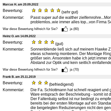
Marcus H. am 20.09.2022
Bewertung:
(sehr gut)
Kommentar:
Passt super auf die walther zielfernrohre...Mo
problemlos..wie immer alles top...von Firma Sc
War diese Bewertung hilfreich für Sie?
ja (80)
Heinz O. am 14.09.2022
Bewertung:
(gut)
Kommentar:
Sonnenblende ließ sich auf meinem Hawke Zi
etwas schwierig montieren. Der Montage Rin
größer sein. Ansonsten habe ich jetzt immer d
Abstand zur Optik und kein seitlich einfallend
War diese Bewertung hilfreich für Sie?
ja (70)
Frank B. am 25.11.2019
Bewertung:
(befriedigend)
Kommentar:
Die Fa. Schlottmann hat schnell reagiert und ge
Ware entsprach der Beschriebung - somit ist 
Der Faltenbalg selbst ist nur bedingt zu empf
bereits bei der ersten Montage auf ein Standar
die beigelegten Reduzierungen nicht den ge