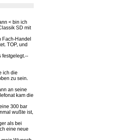
nn < bin ich
Classik SD mit
en Fach-Handel
et. TOP, und
festgelegt.--
 ich die
oben zu sein.
ann an seine
lefonat kam die
eine 300 bar
inmal wußte ist,
er als bei
och eine neue