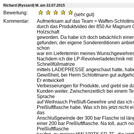
Richard (Ryszard) M. am 22.07.2015
Bewertung:
(sehr gut)
Kommentar:
Aufmerksam auf das Team > Waffen-Schlottma
durch das Produktvideo der 850 Air Magnum 
Holzschaft
geworden. Da habe ich doch tatsächlich ein
gefunden, der eigene Sondererditionen anbiet
schon
war ein Liefertermin meines Wunschgewehres 
Nachdem ich die LP-Revolverladetechnik mit
Schnellfüllmatrize
mittels LADEPRESSE angeschaut hatte, habe
Gewißheit, bei Herrn Schlottmann gut aufgeh
Er entwickelt
Verbesserungen für Produkte, und giebt sie d
Kunden weiter. Zwischenzeitlich bei einem Te
Sprache
auf Weihrauch Preßluft-Gewehre und das ich 
Preßluftflasche habe. Was ich bis jetzt nicht e
das
Anschlußgewinde der 300 bar Flasche ist läng
einer 200 bar Preßluftflasche. Na toll, auch n
Preßluftflasche