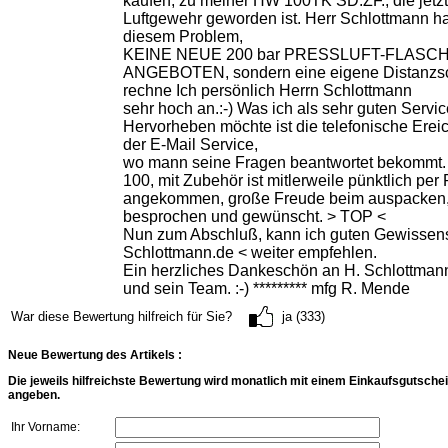
kaufen, zu meiner HW 100TK SD.ZF., die jet
Luftgewehr geworden ist. Herr Schlottmann ha
diesem Problem,
KEINE NEUE 200 bar PRESSLUFT-FLASC
ANGEBOTEN, sondern eine eigene Distanzs
rechne Ich persönlich Herrn Schlottmann
sehr hoch an.:-) Was ich als sehr guten Servi
Hervorheben möchte ist die telefonische Erei
der E-Mail Service,
wo mann seine Fragen beantwortet bekommt
100, mit Zubehör ist mitlerweile pünktlich pe
angekommen, große Freude beim auspacken, 
besprochen und gewünscht. > TOP <
Nun zum Abschluß, kann ich guten Gewissens
Schlottmann.de < weiter empfehlen.
Ein herzliches Dankeschön an H. Schlottman
und sein Team. :-) ********* mfg R. Mende
War diese Bewertung hilfreich für Sie?
ja (333)
Neue Bewertung des Artikels :
Die jeweils hilfreichste Bewertung wird monatlich mit einem Einkaufsgutschei
angeben.
Ihr Vorname: