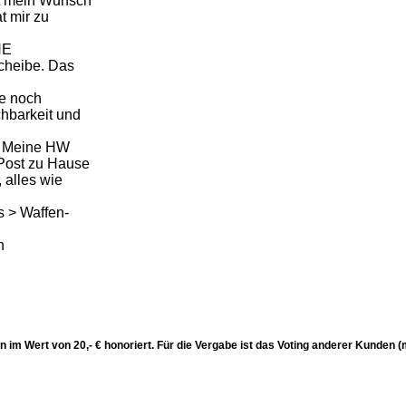
zt mein Wunsch
t mir zu
HE
cheibe. Das
ce noch
chbarkeit und
. Meine HW
r Post zu Hause
alles wie
 > Waffen-
n
n im Wert von 20,- € honoriert. Für die Vergabe ist das Voting anderer Kunden 