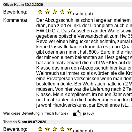
Oliver K. am 30.12.2020
Bewertung:
(sehr gut)
Kommentar:
Der Abzugsschuh ist schon lange an meinem B
dran, nun ziert er inkl. der Hahnplatte auch 
HW 10 GR. Das Aussehen an der Waffe sowie
gegebene optische Verwandschaft zum Hw 3
Revolver einen hingucker schlechthin, zumal 
keine Gaswaffe kaufen kann da es ja nix Qual
gibt oder man nimmt halt 800,- Euro in die Ha
der mir von einem bekannten an Herz gelegt 
hat auch mal Jemand die nicht WBKler auf d
Klasse das man den Abzugsschuh hier kaufen
Weihrauch tut immer so als würden sie die K
eine Privatperson verschicken wenn man dort 
bestellen möchte. Bei Weihrauch hatte ich 2
müssen. Von hier war die Lieferung nach 2 Ta
Klasse. Mein Kompliment. Im neuen Jahr werd
nochmal kaufen da die Laufverlängerung für d
ja wohl Handwerkskunst par Excellence ist.........
War diese Bewertung hilfreich für Sie?
ja (63)
Thomas S. am 09.07.2020
Bewertung:
(sehr gut)