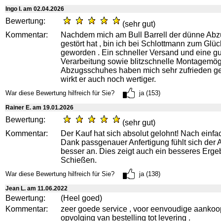
Ingo I. am 02.04.2026
Bewertung:
(sehr gut)
Kommentar:
Nachdem mich am Bull Barrell der dünne Abzu
gestört hat , bin ich bei Schlottmann zum Glüc
geworden . Ein schneller Versand und eine g
Verarbeitung sowie blitzschnelle Montagemög
Abzugsschuhes haben mich sehr zufrieden gest
wirkt er auch noch wertiger.
War diese Bewertung hilfreich für Sie?
ja (153)
Rainer E. am 19.01.2026
Bewertung:
(sehr gut)
Kommentar:
Der Kauf hat sich absolut gelohnt! Nach einf
Dank passgenauer Anfertigung fühlt sich der 
besser an. Dies zeigt auch ein besseres Erge
Schießen.
War diese Bewertung hilfreich für Sie?
ja (138)
Jean L. am 11.06.2022
Bewertung:
(Heel goed)
Kommentar:
zeer goede service , voor eenvoudige aankoo
opvolging van bestelling tot levering .