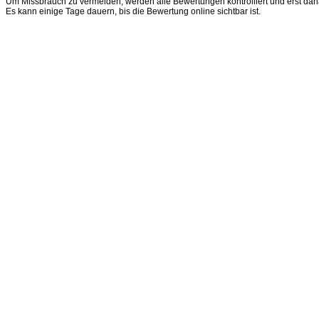
Um Missbrauch zu vermeiden, werden alle Bewertungen kontrolliert und erst dana
Es kann einige Tage dauern, bis die Bewertung online sichtbar ist.