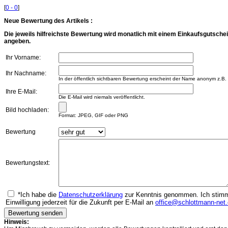
[
0 - 0
]
Neue Bewertung des Artikels :
Die jeweils hilfreichste Bewertung wird monatlich mit einem Einkaufsgutschei
angeben.
Ihr Vorname:
Ihr Nachname:
In der öffentlich sichtbaren Bewertung erscheint der Name anonym z.B.
Ihre E-Mail:
Die E-Mail wird niemals veröffentlicht.
Bild hochladen:
Format: JPEG, GIF oder PNG
Bewertung
Bewertungstext:
*Ich habe die
Datenschutzerklärung
zur Kenntnis genommen. Ich stimme
Einwilligung jederzeit für die Zukunft per E-Mail an
office@schlottmann-net
Hinweis: