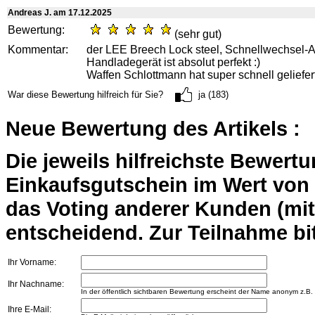
Andreas J. am 17.12.2025
Bewertung:
(sehr gut)
Kommentar:
der LEE Breech Lock steel, Schnellwechsel-A
Handladegerät ist absolut perfekt :)
Waffen Schlottmann hat super schnell geliefe
War diese Bewertung hilfreich für Sie?
ja (183)
Neue Bewertung des Artikels :
Die jeweils hilfreichste Bewert
Einkaufsgutschein im Wert von 2
das Voting anderer Kunden (mi
entscheidend. Zur Teilnahme bit
Ihr Vorname:
Ihr Nachname:
In der öffentlich sichtbaren Bewertung erscheint der Name anonym z.B.
Ihre E-Mail: