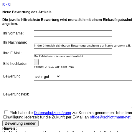
[
0 - 0
]
Neue Bewertung des Artikels :
Die jeweils hilfreichste Bewertung wird monatlich mit einem Einkaufsgutschei
angeben.
Ihr Vorname:
Ihr Nachname:
In der öffentlich sichtbaren Bewertung erscheint der Name anonym z.B.
Ihre E-Mail:
Die E-Mail wird niemals veröffentlicht.
Bild hochladen:
Format: JPEG, GIF oder PNG
Bewertung
Bewertungstext:
*Ich habe die
Datenschutzerklärung
zur Kenntnis genommen. Ich stimme
Einwilligung jederzeit für die Zukunft per E-Mail an
office@schlottmann-net
Hinweis: