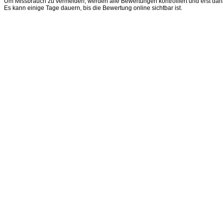
Um Missbrauch zu vermeiden, werden alle Bewertungen kontrolliert und erst dana
Es kann einige Tage dauern, bis die Bewertung online sichtbar ist.