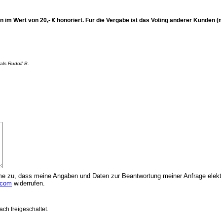
n im Wert von 20,- € honoriert. Für die Vergabe ist das Voting anderer Kunden 
 als
Rudolf B.
 zu, dass meine Angaben und Daten zur Beantwortung meiner Anfrage elektr
.com
widerrufen.
ch freigeschaltet.