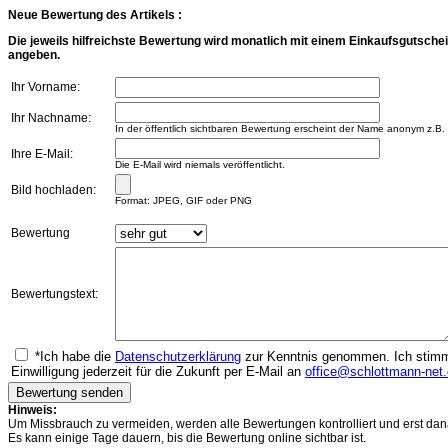
Neue Bewertung des Artikels :
Die jeweils hilfreichste Bewertung wird monatlich mit einem Einkaufsgutschei
angeben.
Ihr Vorname:
Ihr Nachname:
In der öffentlich sichtbaren Bewertung erscheint der Name anonym z.B.
Ihre E-Mail:
Die E-Mail wird niemals veröffentlicht.
Bild hochladen:
Format: JPEG, GIF oder PNG
Bewertung
Bewertungstext:
*Ich habe die
Datenschutzerklärung
zur Kenntnis genommen. Ich stimme
Einwilligung jederzeit für die Zukunft per E-Mail an
office@schlottmann-net
Hinweis:
Um Missbrauch zu vermeiden, werden alle Bewertungen kontrolliert und erst dana
Es kann einige Tage dauern, bis die Bewertung online sichtbar ist.