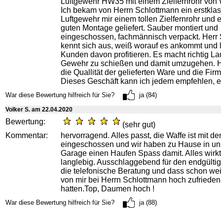
Luftgewehr HW35 mit einem Zielfernrohr von 
Ich bekam von Herrn Schlottmann ein erstkla
Luftgewehr mir einem tollen Zielfernrohr und e
guten Montage geliefert. Sauber montiert und
eingeschossen, fachmännisch verpackt. Herr
kennt sich aus, weiß worauf es ankommt und l
Kunden davon profitieren. Es macht richtig L
Gewehr zu schießen und damit umzugehen. Hi
die Quallität der gelieferten Ware und die Fi
Dieses Geschäft kann ich jedem empfehlen, ei
War diese Bewertung hilfreich für Sie?
ja (84)
Volker S. am 22.04.2020
Bewertung:
(sehr gut)
Kommentar:
hervorragend. Alles passt, die Waffe ist mit 
eingeschossen und wir haben zu Hause in un
Garage einen Haufen Spass damit. Alles wirkt
langlebig. Ausschlaggebend für den endgülti
die telefonische Beratung und dass schon we
von mir bei Herrn Schlottmann hoch zufrieden
hatten.Top, Daumen hoch !
War diese Bewertung hilfreich für Sie?
ja (88)