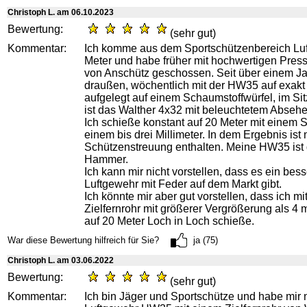
Christoph L. am 06.10.2023
Bewertung:
(sehr gut)
Kommentar:
Ich komme aus dem Sportschützenbereich Lu
Meter und habe früher mit hochwertigen Pres
von Anschütz geschossen. Seit über einem Ja
draußen, wöchentlich mit der HW35 auf exakt 
aufgelegt auf einem Schaumstoffwürfel, im Sit
ist das Walther 4x32 mit beleuchtetem Absehe
Ich schieße konstant auf 20 Meter mit einem S
einem bis drei Millimeter. In dem Ergebnis is
Schützenstreuung enthalten. Meine HW35 ist 
Hammer.
Ich kann mir nicht vorstellen, dass es ein bes
Luftgewehr mit Feder auf dem Markt gibt.
Ich könnte mir aber gut vorstellen, dass ich m
Zielfernrohr mit größerer Vergrößerung als 4
auf 20 Meter Loch in Loch schieße.
War diese Bewertung hilfreich für Sie?
ja (75)
Christoph L. am 03.06.2022
Bewertung:
(sehr gut)
Kommentar:
Ich bin Jäger und Sportschütze und habe mir 