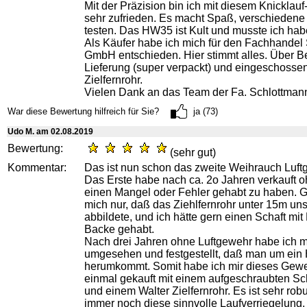
Mit der Präzision bin ich mit diesem Knicklau
sehr zufrieden. Es macht Spaß, verschiedene
testen. Das HW35 ist Kult und musste ich hab
Als Käufer habe ich mich für den Fachhandel
GmbH entschieden. Hier stimmt alles. Über Be
Lieferung (super verpackt) und eingeschoss
Zielfernrohr.
Vielen Dank an das Team der Fa. Schlottman
War diese Bewertung hilfreich für Sie?
ja (73)
Udo M. am 02.08.2019
Bewertung:
(sehr gut)
Kommentar:
Das ist nun schon das zweite Weihrauch Luf
Das Erste habe nach ca. 2o Jahren verkauft 
einen Mangel oder Fehler gehabt zu haben. Ge
mich nur, daß das Ziehlfernrohr unter 15m uns
abbildete, und ich hätte gern einen Schaft mi
Backe gehabt.
Nach drei Jahren ohne Luftgewehr habe ich 
umgesehen und festgestellt, daß man um ein
herumkommt. Somit habe ich mir dieses Gew
einmal gekauft mit einem aufgeschraubten Sc
und einem Walter Zielfernrohr. Es ist sehr rob
immer noch diese sinnvolle Laufverriegelung