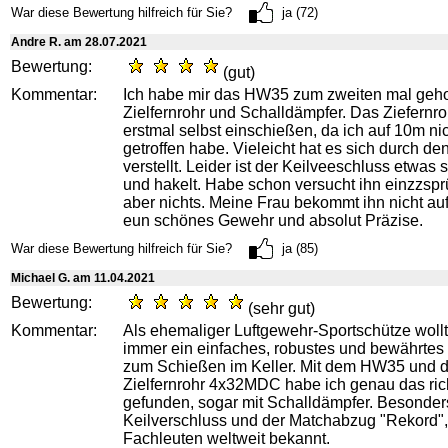
War diese Bewertung hilfreich für Sie?
ja (72)
Andre R. am 28.07.2021
Bewertung:
(gut)
Kommentar:
Ich habe mir das HW35 zum zweiten mal gehol
Zielfernrohr und Schalldämpfer. Das Ziefernro
erstmal selbst einschießen, da ich auf 10m ni
getroffen habe. Vieleicht hat es sich durch de
verstellt. Leider ist der Keilveeschluss etwa
und hakelt. Habe schon versucht ihn einzzspr
aber nichts. Meine Frau bekommt ihn nicht au
eun schönes Gewehr und absolut Präzise.
War diese Bewertung hilfreich für Sie?
ja (85)
Michael G. am 11.04.2021
Bewertung:
(sehr gut)
Kommentar:
Als ehemaliger Luftgewehr-Sportschütze wollt
immer ein einfaches, robustes und bewährtes
zum Schießen im Keller. Mit dem HW35 und 
Zielfernrohr 4x32MDC habe ich genau das ric
gefunden, sogar mit Schalldämpfer. Besonders 
Keilverschluss und der Matchabzug "Rekord",
Fachleuten weltweit bekannt.