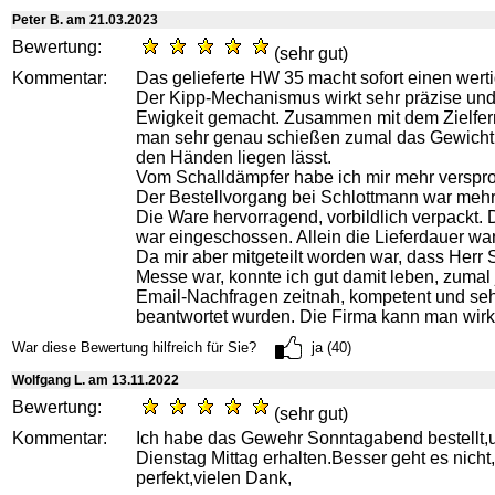
Peter B. am 21.03.2023
Bewertung:
(sehr gut)
Kommentar:
Das gelieferte HW 35 macht sofort einen wert
Der Kipp-Mechanismus wirkt sehr präzise und 
Ewigkeit gemacht. Zusammen mit dem Zielfer
man sehr genau schießen zumal das Gewicht 
den Händen liegen lässt.
Vom Schalldämpfer habe ich mir mehr verspr
Der Bestellvorgang bei Schlottmann war mehr a
Die Ware hervorragend, vorbildlich verpackt
war eingeschossen. Allein die Lieferdauer wa
Da mir aber mitgeteilt worden war, dass Herr S
Messe war, konnte ich gut damit leben, zumal
Email-Nachfragen zeitnah, kompetent und seh
beantwortet wurden. Die Firma kann man wirk
War diese Bewertung hilfreich für Sie?
ja (40)
Wolfgang L. am 13.11.2022
Bewertung:
(sehr gut)
Kommentar:
Ich habe das Gewehr Sonntagabend bestellt
Dienstag Mittag erhalten.Besser geht es nicht,
perfekt,vielen Dank,