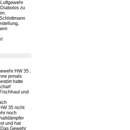
f-Luftgewehr
 Diabolos zu
en.
 Schlottmann
stellung,
enem
n!
tgewehr HW 35 .
ohne jemals
stört hatte
charf
t Fischhaut und
mich
 HW 35 nicht
ehr noch
halldämpfer
ust und hat
. Das Gewehr