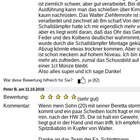
ist ziemlich schwer, aber gut verarbeitet. Bei d
Ausführung kann man das schießen über Ki
kaum nachrüsten. Das Walter Ziehfernrohr ist 
verarbeitet und zeichnet ab 8m scharf.Von de
Schalldämpfer hatte ich mir eigendlich mehr 
aber es liegt wohl daran, daß das Ohr das Ge
Feder und des Kolbens deutlicher wahrnimmt.
wurde durch die Schalldämpfer Montage gekü
Abzug könnte etwas trockner kommen. Aber i
ist schon meckern auf hohem Niveau. Ich bin
mehr als zufrieden, zumal das Schussbild auf
einer 1ct Münze bleibt.
Also alles super und ich sage Danke!
War diese Bewertung hilfreich für Sie?
ja (82)
Peter B. am 11.10.2016
Bewertung:
(sehr gut)
Kommentar:
Wenn mein Sohn (20) mit seiner Beretta storm
kommt und ein paar Scheiben locht fragt er m
min. nach der HW 35. Die ist halt ein Gewehr,
liegt gut in der Hand und man trifft. Ich empfeh
Spitzdiabolo in Kupfer von Walter.
Danke an das Team der Fa. Schlottmann