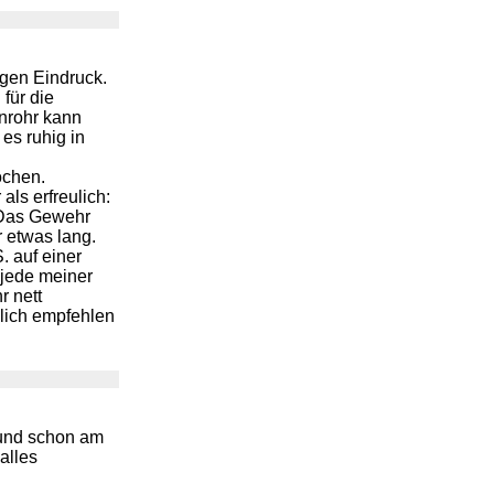
igen Eindruck.
für die
nrohr kann
es ruhig in
ochen.
ls erfreulich:
. Das Gewehr
r etwas lang.
. auf einer
 jede meiner
r nett
lich empfehlen
,und schon am
alles