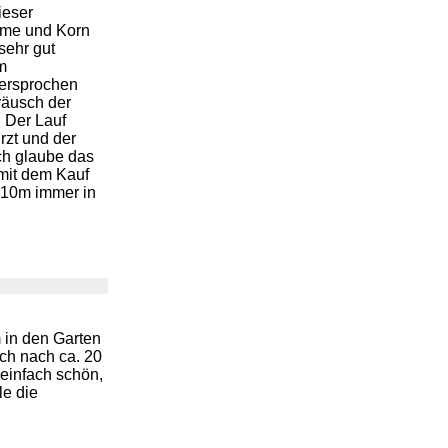
ieser
mme und Korn
sehr gut
m
versprochen
räusch der
 Der Lauf
rzt und der
ch glaube das
 mit dem Kauf
 10m immer in
 in den Garten
ich nach ca. 20
 einfach schön,
le die