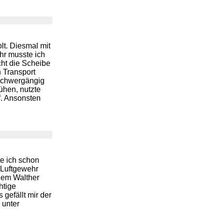
t. Diesmal mit
hr musste ich
cht die Scheibe
n Transport
s schwergängig
ühen, nutzte
f. Ansonsten
e ich schon
 Luftgewehr
dem Walther
htige
gefällt mir der
 unter