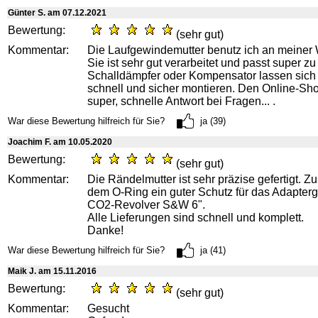
Günter S. am 07.12.2021
Bewertung:
(sehr gut)
Kommentar:
Die Laufgewindemutter benutz ich an meiner
Sie ist sehr gut verarbeitet und passt super z
Schalldämpfer oder Kompensator lassen sich
schnell und sicher montieren. Den Online-Sho
super, schnelle Antwort bei Fragen... .
War diese Bewertung hilfreich für Sie?
ja (39)
Joachim F. am 10.05.2020
Bewertung:
(sehr gut)
Kommentar:
Die Rändelmutter ist sehr präzise gefertigt. 
dem O-Ring ein guter Schutz für das Adapter
CO2-Revolver S&W 6".
Alle Lieferungen sind schnell und komplett.
Danke!
War diese Bewertung hilfreich für Sie?
ja (41)
Maik J. am 15.11.2016
Bewertung:
(sehr gut)
Kommentar:
Gesucht