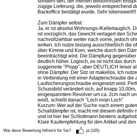
sondern den, der meinen Bedürfnissen entspr
zügige Lieferung, die, jeweils entsprechend d
Backoffice bestätigt wurde. Sehr lobenswert!!!
Zum Dämpfer selbst:
Ja, er ist absolut Wohnungs-/Kellertauglich. 
ist vorzüglich, das Gewicht verlagert den Sc
nachvollziehbar weiter nach vorne, jedoch oh
wirken. Ich nutze bislang ausschließlich die o
über Kimme und Korn, welche durch den Dämp
beeinträchtigt wird. Die Dämpfung gegenüber 
deutlich höher. Logisch, es ist nicht das durch
suggerierte "Plopp", aber DEUTLICH leiser a
ohne Dämpfer. Der Sitz ist makellos. Ich nut
in Verbindung mit einer Adapterschraube die a
Laufsicherungsschraube eingesetzt wird. Perf
Schussbild verändert sich, auf knapp 10,00m,
eingespanntem Revolver um ca. 2cm nach un
weiß, schießt danach "Loch in/an Loch"
Kurzum: Wer auf der Suche nach einem gute
Schalldämpfer ist, macht mit diesem definitiv n
und ist hier bei Schlottmann bestens aufgeho
Klare Kaufempfehlung für den Artikel und den
War diese Bewertung hilfreich für Sie?
ja (105)