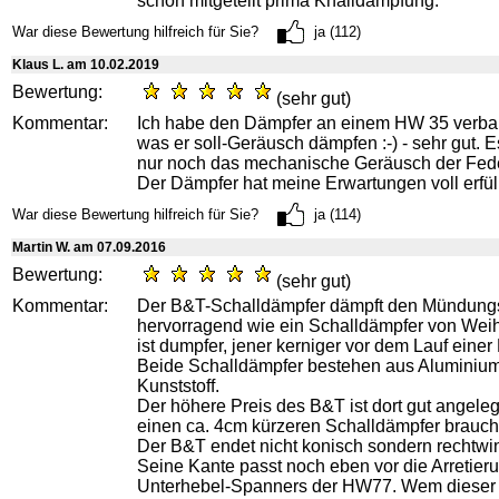
schon mitgeteilt prima Knalldämpfung.
War diese Bewertung hilfreich für Sie?
ja (112)
Klaus L. am 10.02.2019
Bewertung:
(sehr gut)
Kommentar:
Ich habe den Dämpfer an einem HW 35 verbaut
was er soll-Geräusch dämpfen :-) - sehr gut. Es
nur noch das mechanische Geräusch der Fede
Der Dämpfer hat meine Erwartungen voll erfüll
War diese Bewertung hilfreich für Sie?
ja (114)
Martin W. am 07.09.2016
Bewertung:
(sehr gut)
Kommentar:
Der B&T-Schalldämpfer dämpft den Mündungs
hervorragend wie ein Schalldämpfer von Weih
ist dumpfer, jener kerniger vor dem Lauf eine
Beide Schalldämpfer bestehen aus Aluminiu
Kunststoff.
Der höhere Preis des B&T ist dort gut angele
einen ca. 4cm kürzeren Schalldämpfer brauch
Der B&T endet nicht konisch sondern rechtwin
Seine Kante passt noch eben vor die Arretier
Unterhebel-Spanners der HW77. Wem dieser 