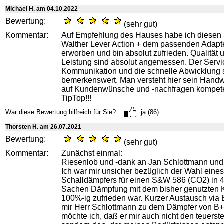
Michael H. am 04.10.2022
Bewertung:
(sehr gut)
Kommentar:
Auf Empfehlung des Hauses habe ich diesen 
Walther Lever Action + dem passenden Adapte
erworben und bin absolut zufrieden. Qualität 
Leistung sind absolut angemessen. Der Servi
Kommunikation und die schnelle Abwicklung 
bemerkenswert. Man versteht hier sein Hand
auf Kundenwünsche und -nachfragen kompete
TipTop!!!
War diese Bewertung hilfreich für Sie?
ja (86)
Thorsten H. am 26.07.2021
Bewertung:
(sehr gut)
Kommentar:
Zunächst einmal:
Riesenlob und -dank an Jan Schlottmann und
Ich war mir unsicher bezüglich der Wahl eines
Schalldämpfers für einen S&W 586 (CO2) in 4"
Sachen Dämpfung mit dem bisher genutzten 
100%-ig zufrieden war. Kurzer Austausch via 
mir Herr Schlottmann zu dem Dämpfer von B+T
möchte ich, daß er mir auch nicht den teuerst