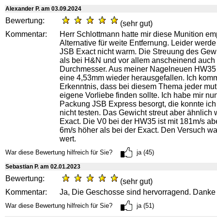
Alexander P. am 03.09.2024
Bewertung:
(sehr gut)
Kommentar:
Herr Schlottmann hatte mir diese Munition em
Alternative für weite Entfernung. Leider werde
JSB Exact nicht warm. Die Streuung des Gewic
als bei H&N und vor allem anscheinend auch
Durchmesser. Aus meiner Nagelneuen HW35 i
eine 4,53mm wieder herausgefallen. Ich komm
Erkenntnis, dass bei diesem Thema jeder mut
eigene Vorliebe finden sollte. Ich habe mir nu
Packung JSB Express besorgt, die konnte ich
nicht testen. Das Gewicht streut aber ähnlich 
Exact. Die V0 bei der HW35 ist mit 181m/s ab
6m/s höher als bei der Exact. Den Versuch wa
wert.
War diese Bewertung hilfreich für Sie?
ja (45)
Sebastian P. am 02.01.2023
Bewertung:
(sehr gut)
Kommentar:
Ja, Die Geschosse sind hervorragend. Danke 
War diese Bewertung hilfreich für Sie?
ja (51)