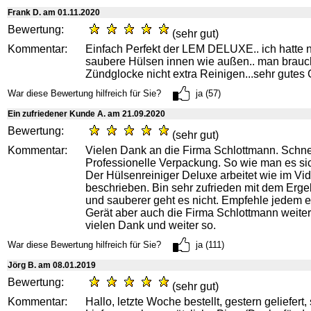
Frank D. am 01.11.2020
Bewertung:
(sehr gut)
Kommentar:
Einfach Perfekt der LEM DELUXE.. ich hatte 
saubere Hülsen innen wie außen.. man brauch
Zündglocke nicht extra Reinigen...sehr gutes 
War diese Bewertung hilfreich für Sie?
ja (57)
Ein zufriedener Kunde A. am 21.09.2020
Bewertung:
(sehr gut)
Kommentar:
Vielen Dank an die Firma Schlottmann. Schnel
Professionelle Verpackung. So wie man es si
Der Hülsenreiniger Deluxe arbeitet wie im Vi
beschrieben. Bin sehr zufrieden mit dem Erge
und sauberer geht es nicht. Empfehle jedem 
Gerät aber auch die Firma Schlottmann weite
vielen Dank und weiter so.
War diese Bewertung hilfreich für Sie?
ja (111)
Jörg B. am 08.01.2019
Bewertung:
(sehr gut)
Kommentar:
Hallo, letzte Woche bestellt, gestern geliefert