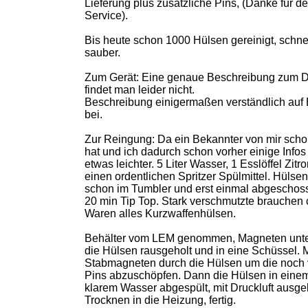
Lieferung plus zusätzliche Pins, (Danke für de
Service).
Bis heute schon 1000 Hülsen gereinigt, schne
sauber.
Zum Gerät: Eine genaue Beschreibung zum D
findet man leider nicht.
Beschreibung einigermaßen verständlich auf E
bei.
Zur Reingung: Da ein Bekannter von mir scho
hat und ich dadurch schon vorher einige Infos 
etwas leichter. 5 Liter Wasser, 1 Esslöffel Zit
einen ordentlichen Spritzer Spülmittel. Hülse
schon im Tumbler und erst einmal abgeschos
20 min Tip Top. Stark verschmutzte brauchen 
Waren alles Kurzwaffenhülsen.
Behälter vom LEM genommen, Magneten unte
die Hülsen rausgeholt und in eine Schüssel. 
Stabmagneten durch die Hülsen um die noch
Pins abzuschöpfen. Dann die Hülsen in einem
klarem Wasser abgespült, mit Druckluft ausg
Trocknen in die Heizung, fertig.