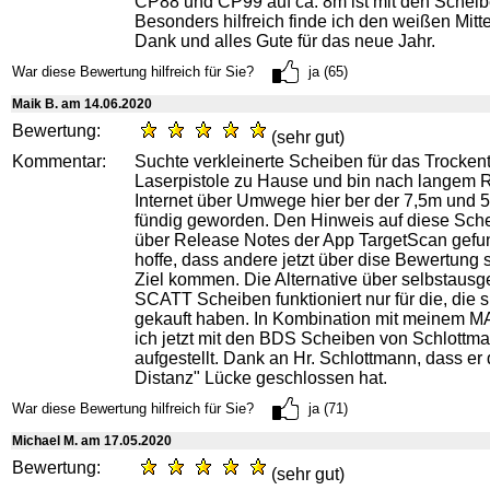
CP88 und CP99 auf ca. 8m ist mit den Scheib
Besonders hilfreich finde ich den weißen Mitte
Dank und alles Gute für das neue Jahr.
War diese Bewertung hilfreich für Sie?
ja (65)
Maik B. am 14.06.2020
Bewertung:
(sehr gut)
Kommentar:
Suchte verkleinerte Scheiben für das Trockent
Laserpistole zu Hause und bin nach langem
Internet über Umwege hier ber der 7,5m und
fündig geworden. Den Hinweis auf diese Sch
über Release Notes der App TargetScan gefu
hoffe, dass andere jetzt über dise Bewertung 
Ziel kommen. Die Alternative über selbstausg
SCATT Scheiben funktioniert nur für die, die
gekauft haben. In Kombination mit meinem M
ich jetzt mit den BDS Scheiben von Schlottma
aufgestellt. Dank an Hr. Schlottmann, dass er
Distanz" Lücke geschlossen hat.
War diese Bewertung hilfreich für Sie?
ja (71)
Michael M. am 17.05.2020
Bewertung:
(sehr gut)