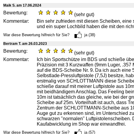
Maik S. am 17.06.2024
Bewertung:
(sehr gut)
Kommentar:
Bin sehr zufrieden mit diesen Scheiben, eine
und ein super Lochbild haben die mit den rich
War diese Bewertung hilfreich für Sie?
ja (38)
Bertram T. am 26.03.2023
Bewertung:
(sehr gut)
Kommentar:
Ich bin Sportschütze im BDS und schieße ü
Präzision mit 3 Kurzwaffen (9mm Luger, .35
auf die BDS-Scheibe Nr. 9. Da ich auch eine 
Selbstlade-Pressluftpistole (7,5J) besitze, habe
erstmalig von SCHLOTTMANN diese Scheibe
schieße darauf mit meiner Luftpistole aus 10
mit beidhändigem Anschlag. Das Feeling bei
10m ist tatsächlich das gleiche, wie bei der 
Scheibe auf 25m. Vorteilhaft ist auch, dass Tr
Zentrum der SCHLOTTMANN-Scheibe aus 10
Auge gut zu erkennen sind, im Unterschied zu
schwarzen "normalen" Luftpistolenscheiben. 
Kaufabwicklung im Shop war einwandfrei.
War diese Bewertung hilfreich für Sie?
ja (57)