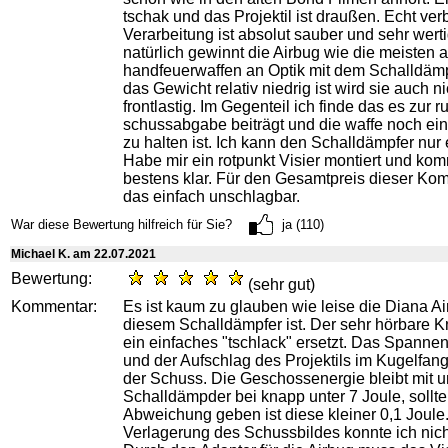
tschak und das Projektil ist draußen. Echt ver
Verarbeitung ist absolut sauber und sehr wert
natürlich gewinnt die Airbug wie die meisten 
handfeuerwaffen an Optik mit dem Schalldämp
das Gewicht relativ niedrig ist wird sie auch ni
frontlastig. Im Gegenteil ich finde das es zur 
schussabgabe beiträgt und die waffe noch ein
zu halten ist. Ich kann den Schalldämpfer nur
Habe mir ein rotpunkt Visier montiert und ko
bestens klar. Für den Gesamtpreis dieser Komb
das einfach unschlagbar.
War diese Bewertung hilfreich für Sie?
ja (110)
Michael K. am 22.07.2021
Bewertung:
(sehr gut)
Kommentar:
Es ist kaum zu glauben wie leise die Diana Ai
diesem Schalldämpfer ist. Der sehr hörbare Kn
ein einfaches "tschlack" ersetzt. Das Spanne
und der Aufschlag des Projektils im Kugelfang 
der Schuss. Die Geschossenergie bleibt mit 
Schalldämpder bei knapp unter 7 Joule, sollte
Abweichung geben ist diese kleiner 0,1 Joule
Verlagerung des Schussbildes konnte ich nic