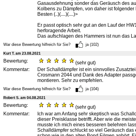
Gasausdehnung sonder das Geräusch des au
Kolbens zu Dämpfen, von daher ist folgender
Besten (..)(....)(....)>
Er passt optisch sehr gut an den Lauf der H
herforagende Arbeit.
Das aufschlagen des Hammers ist nun das La
War diese Bewertung hilfreich für Sie?
ja (102)
Kurt T. am 23.08.2021
Bewertung:
(sehr gut)
Kommentar:
Der Schalldämpfer ist ein sinnvolles Zusatztei
Crosmann 2044 und Dank des Adapter passg
montieren. Sehr zu empfehlen.
War diese Bewertung hilfreich für Sie?
ja (104)
Robert S. am 04.08.2021
Bewertung:
(sehr gut)
Kommentar:
Ich war am Anfang sehr skeptisch was Schall
dieser Preisklasse betrifft. Aber wie die meist
musste ich mich eines besseren belehren las
Schalldämpfer schluckt so viel Geräusch das e
schon wie in den alten Bond Filmen anhört. E