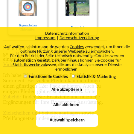
Bogenscheiben
Bogen 1x1
Zielscheiben
Datenschutzinformation
Impressum
|
Datenschutzerklärung
Auf waffen-schlottmann.de werden
Cookies
verwendet, um Ihnen die
Nach meinen Erfahrungen habe ich für Sie ein
optimale Nutzung unserer Webseite zu ermöglichen.
gutes
Bogen- Angebot
zusammengestellt. Für
Für den Betrieb der Seite technisch notwendige Cookies werden
einige Bogen- Modelle habe ich
automatisch gesetzt. Darüber hinaus können Sie Cookies für
Videopräsentationen
erstellt.
Statistikzwecke zulassen, die uns die Analyse unserer Dienste
ermöglichen.
Ich habe
Pfeile
verschiedenen Preisklassen im
Funktionelle Cookies
Statistik & Marketing
Sortiment. Bei vielen Pfeilen kann ich Ihnen
einen günstigen 12er Pack anbieten. Auch zu
Alle akzeptieren
einigen Pfeilen gibt es schon Videos. Unter
Zubehör
finden Sie Ersatzteile und nützliche
Ergänzungen für Ihre Bogensport Ausrüstung.
Alle ablehnen
Zielscheiben und Scheibenauflagen
sowie
Pfeilfangnetze finden Sie hier.
Auswahl speichern