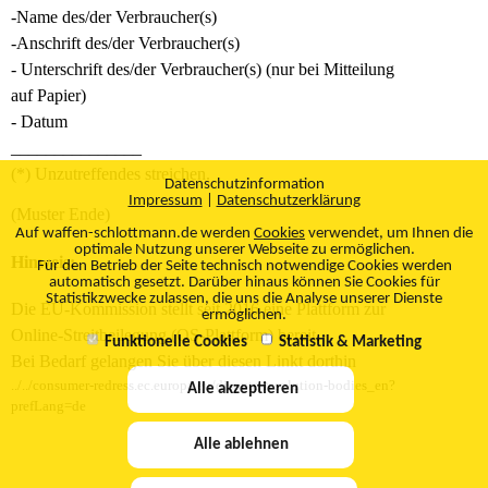
-Name des/der Verbraucher(s)
-Anschrift des/der Verbraucher(s)
- Unterschrift des/der Verbraucher(s) (nur bei Mitteilung
auf Papier)
- Datum
_______________
(*) Unzutreffendes streichen.
Datenschutzinformation
Impressum
|
Datenschutzerklärung
(Muster Ende)
Auf waffen-schlottmann.de werden
Cookies
verwendet, um Ihnen die
optimale Nutzung unserer Webseite zu ermöglichen.
Hinweis:
Für den Betrieb der Seite technisch notwendige Cookies werden
automatisch gesetzt. Darüber hinaus können Sie Cookies für
Statistikzwecke zulassen, die uns die Analyse unserer Dienste
Die EU-Kommission stellt seit 2016 eine Plattform zur
ermöglichen.
Online-Streitbeilegung (OS-Plattform) bereit.
Funktionelle Cookies
Statistik & Marketing
Bei Bedarf gelangen Sie über diesen Linkt dorthin
../../consumer-redress.ec.europa.eu/dispute-resolution-bodies_en?
Alle akzeptieren
prefLang=de
Alle ablehnen