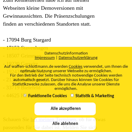
Zum Kennenlernen habe ich auf meinen
Webseiten kleine Demoversionen mit
Gewinnaussichten. Die Präsenzschulungen
finden an verschiedenen Standorten statt.
-
17094 Burg Stargard
- 17153
Stavenhagen
Datenschutzinformation
- 18507 Grimmen
Impressum
|
Datenschutzerklärung
- 19230 Garwitz
Auf waffen-schlottmann.de werden
Cookies
verwendet, um Ihnen die
- 19243 Wittenburg
optimale Nutzung unserer Webseite zu ermöglichen.
Für den Betrieb der Seite technisch notwendige Cookies werden
- 21382 Brietlingen
automatisch gesetzt. Darüber hinaus können Sie Cookies für
Statistikzwecke zulassen, die uns die Analyse unserer Dienste
- 33719
Bielefeld
ermöglichen.
- 44625 Herne
Funktionelle Cookies
Statistik & Marketing
Alle akzeptieren
Schauen Sie
bei meinen Terminen
, ob für etwas
Alle ablehnen
passendes für Sie dabei ist. Melden Sie sich