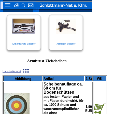
Armbrust und Zubehör
Armbrust Zubehör
Armbrust Zielscheiben
Galerie-Ansicht
Abbildung
Artikel
1.St
WK
Scheibenauflage ca.
60 cm für
Bogenschützen
aus festem Papier und
mit Fäden durchwirkt, für
ca. 1000 Schuss und
1,99
wetterunempfindlicher
EUR
als ohne