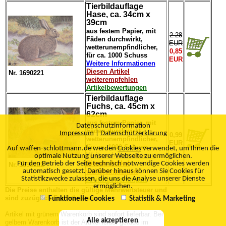
Tierbildauflage
Hase, ca. 34cm x
39cm
aus festem Papier, mit
2.28
Fäden durchwirkt,
EUR
wetterunempfindlicher,
0,85
für ca. 1000 Schuss
EUR
Weitere Informationen
Diesen Artikel
Nr. 1690221
weiterempfehlen
Artikelbewertungen
Tierbildauflage
Fuchs, ca. 45cm x
62cm
aus festem Papier, mit
Datenschutzinformation
Fäden durchwirkt,
Impressum
|
Datenschutzerklärung
0,99
wetterunempfindlicher,
EUR
für ca. 1000 Schuss
Auf waffen-schlottmann.de werden
Cookies
verwendet, um Ihnen die
Weitere Informationen
optimale Nutzung unserer Webseite zu ermöglichen.
Diesen Artikel
Für den Betrieb der Seite technisch notwendige Cookies werden
Nr. 1690222
automatisch gesetzt. Darüber hinaus können Sie Cookies für
weiterempfehlen
Statistikzwecke zulassen, die uns die Analyse unserer Dienste
Artikelbewertungen
ermöglichen.
Die Preise enthalten die gültige Mehrwertsteuer und
sind zuzüglich Frachtkosten.
Funktionelle Cookies
Statistik & Marketing
Artikel mit grünem Warenkorb sind sofort lieferbar. Bei
Alle akzeptieren
gelbem Warenkorb ist der Artikel leider gerade im