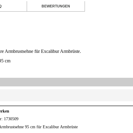
Q
BEWERTUNGEN
are Armbrustsehne für Excalibur Armbrüste.
95 cm
erken
r: 1730509
Armbrustsehne 95 cm für
Excalibur
Armbrüste