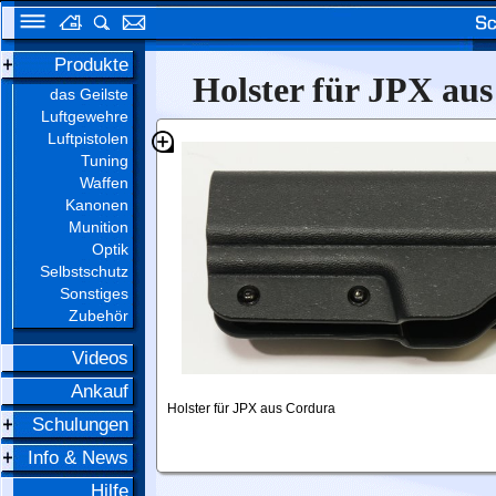
Produkte
Holster für JPX au
das Geilste
Luftgewehre
Luftpistolen
Tuning
Waffen
Kanonen
Munition
Optik
Selbstschutz
Sonstiges
Zubehör
Videos
Ankauf
Holster für JPX aus Cordura
Schulungen
Info & News
Hilfe