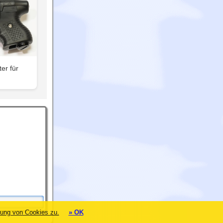
er für
ung von Cookies zu.
» OK