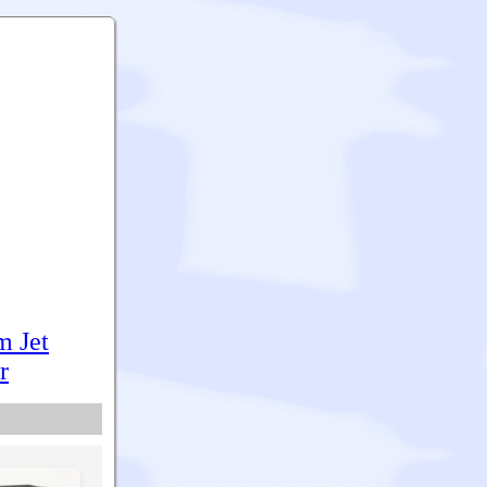
m Jet
r