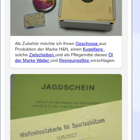
Als Zubehör möchte ich Ihnen
Geschosse
aus
Produktion der Marke H&N, einen
Kugelfang
,
solche
Zielscheiben
und als Pflegemitte dieses
Öl
der Marke Walter
und
Reinigungsfilze
vorschlagen.