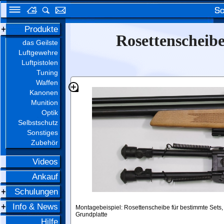
Produkte
Rosettenscheibe
das Geilste
Luftgewehre
Luftpistolen
Tuning
Waffen
Kanonen
Munition
Optik
Selbstschutz
Sonstiges
Zubehör
Videos
Ankauf
Schulungen
Info & News
Montagebeispiel: Rosettenscheibe für bestimmte Sets,
Grundplatte
Hilfe