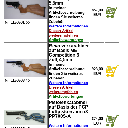
5,5mm
In meiner
857,00
Artikelbeschreibung
EUR
finden Sie weiteres
Zubehör
Nr. 1160601-55
Weitere Informationen
Diesen Artikel
weiterempfehlen
Artikelbewertungen
Revolverkarabiner
auf Basis ME
Competition 6
Zoll, 4,5mm
In meiner
Artikelbeschreibung
923,00
finden Sie weiteres
EUR
Zubehör
Nr. 1160608-45
Weitere Informationen
Diesen Artikel
weiterempfehlen
Artikelbewertungen
Pistolenkarabiner
auf Basis der PCP
Luftpistole airmaX
PP700S-A
674,00
EUR
Weitere Informationen