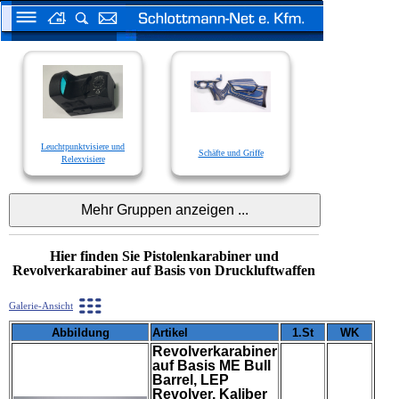
Leuchtpunktvisiere und
Schäfte und Griffe
Relexvisiere
Hier finden Sie Pistolenkarabiner und
Revolverkarabiner auf Basis von Druckluftwaffen
Galerie-Ansicht
Abbildung
Artikel
1.St
WK
Revolverkarabiner
auf Basis ME Bull
Barrel, LEP
Revolver, Kaliber