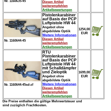
Nr. 1160635-45
Diesen Artikel
weiterempfehlen
Artikelbewertungen
Pistolenkarabiner
auf Basis der PCP
Luftpistole HW 44
Angebot ohne
1254,00
abgebildete Optiik
EUR
Weitere Informationen
Diesen Artikel
Nr. 1160644-45
weiterempfehlen
Artikelbewertungen
RTU
Pistolenkarabiner
auf Basis der PCP
Luftpistole HW 44
mit Schalldämpfer
und Zieloptik
1699,00
Angebot ohne
EUR
abgebildete Optiik
Weitere Informationen
Nr. 1160644-45sd-zf
Diesen Artikel
weiterempfehlen
Artikelbewertungen
Die Preise enthalten die gültige Mehrwertsteuer und
sind zuzüglich Frachtkosten.