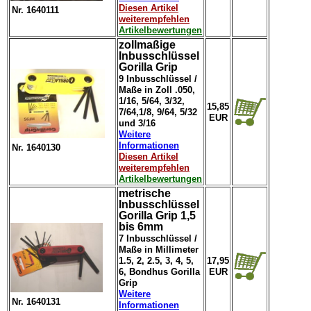
Diesen Artikel
Nr. 1640111
weiterempfehlen
Artikelbewertungen
zollmaßige
Inbusschlüssel
Gorilla Grip
9 Inbusschlüssel /
Maße in Zoll .050,
1/16, 5/64, 3/32,
15,85
7/64,1/8, 9/64, 5/32
EUR
und 3/16
Weitere
Informationen
Nr. 1640130
Diesen Artikel
weiterempfehlen
Artikelbewertungen
metrische
Inbusschlüssel
Gorilla Grip 1,5
bis 6mm
7 Inbusschlüssel /
Maße in Millimeter
1.5, 2, 2.5, 3, 4, 5,
17,95
6, Bondhus Gorilla
EUR
Grip
Weitere
Nr. 1640131
Informationen