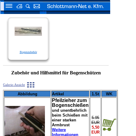
Bogenzubehör
Zubehör und Hilfsmittel für Bogenschützen
Galerie-Ansicht
Abbildung
Artikel
1.St
WK
Pfeilzieher zum
Bogenschießen
und unentbehrlich
beim Schießen mit
5.95
einer starken
EUR
Armbrust
5,50
Weitere
EUR
Informationen