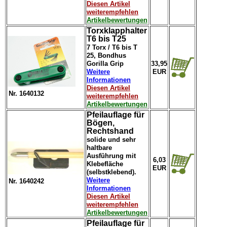
Diesen Artikel
weiterempfehlen
Artikelbewertungen
Torxklapphalter
T6 bis T25
7 Torx / T6 bis T
25, Bondhus
Gorilla Grip
33,95
Weitere
EUR
Informationen
Diesen Artikel
Nr. 1640132
weiterempfehlen
Artikelbewertungen
Pfeilauflage für
Bögen,
Rechtshand
solide und sehr
haltbare
Ausführung mit
6,03
Klebefläche
EUR
(selbstklebend).
Weitere
Nr. 1640242
Informationen
Diesen Artikel
weiterempfehlen
Artikelbewertungen
Pfeilauflage für