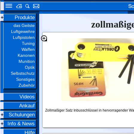
Produkte
zollmaßige
das Geilste
Luftgewehre
Luftpistolen
Tuning
Waffen
Kanonen
Munition
Optik
Selbstschutz
Sonstiges
Zubehör
Videos
Ankauf
Zollmaßiger Satz Inbusschlüssel in hervorragender Waf
Schulungen
Info & News
Hilfe