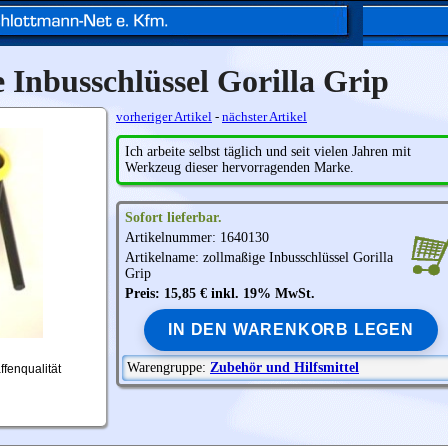
 Inbusschlüssel Gorilla Grip
vorheriger Artikel
-
nächster Artikel
Ich arbeite selbst täglich und seit vielen Jahren mit
Werkzeug dieser hervorragenden Marke.
Sofort lieferbar.
Artikelnummer: 1640130
Artikelname: zollmaßige Inbusschlüssel Gorilla
Grip
Preis: 15,85 € inkl. 19% MwSt.
IN DEN WARENKORB LEGEN
Warengruppe:
Zubehör und Hilfsmittel
fenqualität