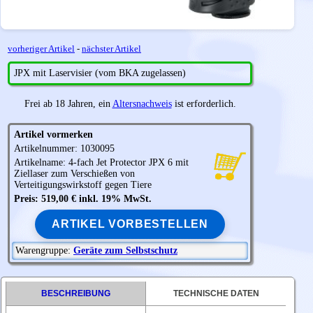
vorheriger Artikel
-
nächster Artikel
JPX mit Laservisier (vom BKA zugelassen)
Frei ab 18 Jahren, ein
Altersnachweis
ist erforderlich.
Artikel vormerken
Artikelnummer: 1030095
Artikelname: 4-fach Jet Protector
JPX
6 mit
Ziellaser zum Verschießen von
Verteitigungswirkstoff gegen Tiere
Preis: 519,00 € inkl. 19% MwSt.
ARTIKEL VORBESTELLEN
Warengruppe:
Geräte zum Selbstschutz
BESCHREIBUNG
TECHNISCHE DATEN