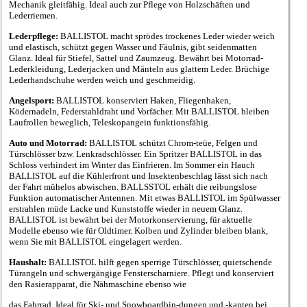
Mechanik gleitfähig. Ideal auch zur Pflege von Holzschäften und
Lederriemen.
Lederpflege:
BALLISTOL macht sprödes trockenes Leder wieder weich
und elastisch, schützt gegen Wasser und Fäulnis, gibt seidenmatten
Glanz. Ideal für Stiefel, Sattel und Zaumzeug. Bewährt bei Motorrad-
Lederkleidung, Lederjacken und Mänteln aus glattem Leder. Brüchige
Lederhandschuhe werden weich und geschmeidig.
Angelsport:
BALLISTOL konserviert Haken, Fliegenhaken,
Ködernadeln, Federstahldraht und Vorfächer. Mit BALLISTOL bleiben
Laufrollen beweglich, Teleskopangein funktionsfähig.
Auto und Motorrad:
BALLISTOL schützt Chrom-teüe, Felgen und
Türschlösser bzw. Lenkradschlösser. Ein Spritzer BALLISTOL in das
Schloss verhindert im Winter das Einfrieren. Im Sommer ein Hauch
BALLISTOL auf die Kühlerfront und Insektenbeschlag lässt sich nach
der Fahrt mühelos abwischen. BALLSSTOL erhält die reibungslose
Funktion automatischer Antennen. Mit etwas BALLISTOL im Spülwasser
erstrahlen müde Lacke und Kunststoffe wieder in neuem Glanz.
BALLISTOL ist bewährt bei der Motorkonservierung, für aktuelle
Modelle ebenso wie für Oldtimer. Kolben und Zylinder bleiben blank,
wenn Sie mit BALLISTOL eingelagert werden.
Haushalt:
BALLISTOL hilft gegen sperrige Türschlösser, quietschende
Türangeln und schwergängige Fensterscharniere. Pflegt und konserviert
den Rasierapparat, die Nähmaschine ebenso wie
das Fahrrad. Ideal für Ski- und Snowboardbin-dungen und -kanten bei