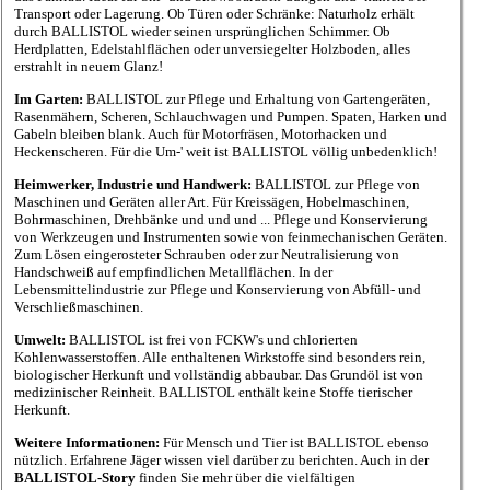
Transport oder Lagerung. Ob Türen oder Schränke: Naturholz erhält
durch BALLISTOL wieder seinen ursprünglichen Schimmer. Ob
Herdplatten, Edelstahlflächen oder unversiegelter Holzboden, alles
erstrahlt in neuem Glanz!
Im Garten:
BALLISTOL zur Pflege und Erhaltung von Gartengeräten,
Rasenmähern, Scheren, Schlauchwagen und Pumpen. Spaten, Harken und
Gabeln bleiben blank. Auch für Motorfräsen, Motorhacken und
Heckenscheren. Für die Um-' weit ist BALLISTOL völlig unbedenklich!
Heimwerker, Industrie und Handwerk:
BALLISTOL zur Pflege von
Maschinen und Geräten aller Art. Für Kreissägen, Hobelmaschinen,
Bohrmaschinen, Drehbänke und und und ... Pflege und Konservierung
von Werkzeugen und Instrumenten sowie von feinmechanischen Geräten.
Zum Lösen eingerosteter Schrauben oder zur Neutralisierung von
Handschweiß auf empfindlichen Metallflächen. In der
Lebensmittelindustrie zur Pflege und Konservierung von Abfüll- und
Verschließmaschinen.
Umwelt:
BALLISTOL ist frei von FCKW's und chlorierten
Kohlenwasserstoffen. Alle enthaltenen Wirkstoffe sind besonders rein,
biologischer Herkunft und vollständig abbaubar. Das Grundöl ist von
medizinischer Reinheit. BALLISTOL enthält keine Stoffe tierischer
Herkunft.
Weitere Informationen:
Für Mensch und Tier ist BALLISTOL ebenso
nützlich. Erfahrene Jäger wissen viel darüber zu berichten. Auch in der
BALLISTOL-Story
finden Sie mehr über die vielfältigen