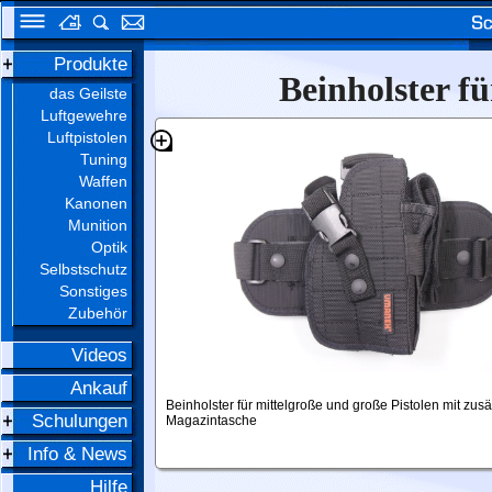
Produkte
Beinholster fü
das Geilste
Luftgewehre
Luftpistolen
Tuning
Waffen
Kanonen
Munition
Optik
Selbstschutz
Sonstiges
Zubehör
Videos
Ankauf
Beinholster für mittelgroße und große Pistolen mit zusä
Schulungen
Magazintasche
Info & News
Hilfe