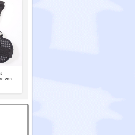
t
he von