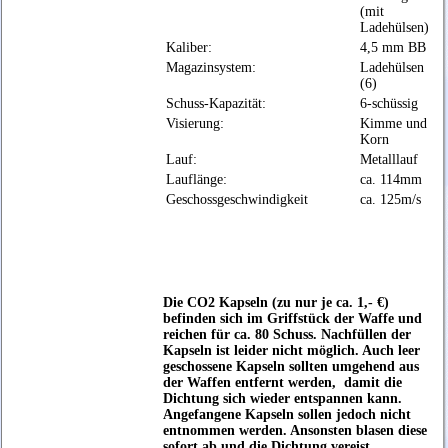
(mit
Ladehülsen)
Kaliber:
4,5 mm BB
Magazinsystem:
Ladehülsen
(6)
Schuss-Kapazität:
6-schüssig
Visierung:
Kimme und
Korn
Lauf:
Metalllauf
Lauflänge:
ca. 114mm
Geschossgeschwindigkeit
ca. 125m/s
Die CO2 Kapseln (zu nur je ca. 1,- €)
befinden sich im Griffstück der Waffe und
reichen für ca. 80 Schuss. Nachfüllen der
Kapseln ist leider nicht möglich. Auch leer
geschossene Kapseln sollten umgehend aus
der Waffen entfernt werden, damit die
Dichtung sich wieder entspannen kann.
Angefangene Kapseln sollen jedoch nicht
entnommen werden. Ansonsten blasen diese
sofort ab und die Dichtung vereist.