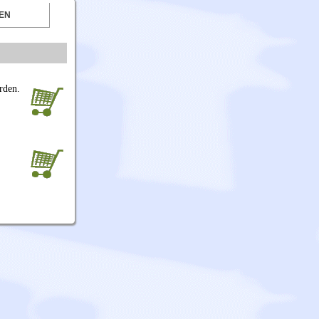
EN
rden.