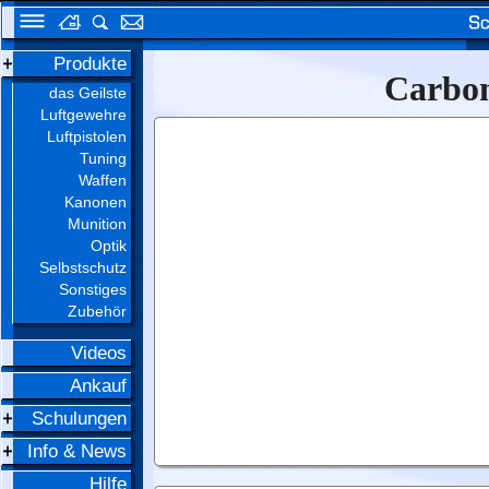
Produkte
Carbon
das Geilste
Luftgewehre
Luftpistolen
Tuning
Waffen
Kanonen
Munition
Optik
Selbstschutz
Sonstiges
Zubehör
Videos
Ankauf
Schulungen
Info & News
Hilfe