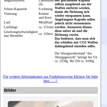
Magazinsystem:
Ladehülsen
leer geschossene Kapseln
(6)
sollten umgehend aus der
Waffen entfernt werden,
Schuss-Kapazität:
6-schüssig
damit die Dichtung sich
Visierung:
Kimme
wieder entspannen kann.
und Korn
Angefangene Kapseln sollen
Lauf:
Metalllauf
jedoch nicht entnommen
Lauflänge:
ca. 151mm
werden. Ansonsten blasen
diese sofort ab und die
Geschossgeschwindigkeit
ca. 110m/s
Dichtung vereist.
laut Hersteller
Das bedeutet, dass man sich
das schießen mit CO2-Waffen
dahingehend einteilen sollte.
Der Abzugswiderstand "das
Abzugsgewicht" beträgt
bei
SA
ca. 2250g. Bei DA ca. 4100g
Für weitere Informationen zur Funktionsweise klicken Sie bitte
hier.......!.
Bilder