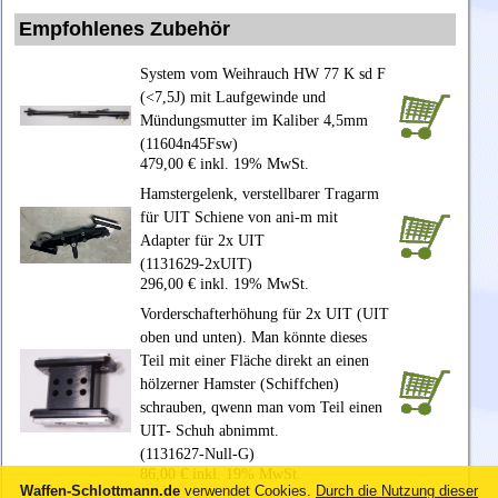
Empfohlenes Zubehör
System vom Weihrauch HW 77 K sd F
(<7,5J) mit Laufgewinde und
Mündungsmutter im Kaliber 4,5mm
(11604n45Fsw)
479,00 € inkl. 19% MwSt.
Hamstergelenk, verstellbarer Tragarm
für UIT Schiene von ani-m mit
Adapter für 2x UIT
(1131629-2xUIT)
296,00 € inkl. 19% MwSt.
Vorderschafterhöhung für 2x UIT (UIT
oben und unten). Man könnte dieses
Teil mit einer Fläche direkt an einen
hölzerner Hamster (Schiffchen)
schrauben, qwenn man vom Teil einen
UIT- Schuh abnimmt.
(1131627-Null-G)
86,00 € inkl. 19% MwSt.
Waffen-Schlottmann.de
verwendet Cookies.
Durch die Nutzung dieser