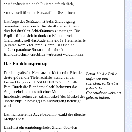
• weder Justieren noch Fixieren erforderlich,
• universell für viele Kurzwaffen Disziplinen,
Das Auge
des Schützen ist beim Zielvorgang
besonders beansprucht.
Am deutlichsten kommt
dies bei dunklen Schießräumen zum tragen. Die
Pupille öffnet sich in dunklen Räumen weit.
Gleichzeitig soll das Auge eine große Tiefenschärfe
(Kimme-Korn-Ziel) produzieren. Das ist eine
äußerst paradoxe Situation, die durch
Blendentechnik erheblich verbessert werden kann.
Das Funktionsprinzip
Der fotografische Kernsatz "je kleiner die Blende,
Bevor Sie die Brille
desto größer die Tiefenschärfe" stand bei der
aufsetzen und
Entwicklung der
FLASH-FOCUS
Schießbrille
schießen, sollten Sie
Pate. Durch die Blendenvielzahl bekommt das
jedoch die
Auge mehr Licht als mit einer Mono-, oder
Gebrauchsanweisung
Irisblende, sodass der Ziliarmuskel (der Muskel der
gelesen haben.
unsere Pupille bewegt) am Zielvorgang beteiligt
wird.
Das nichtzielende Auge bekommt exakt die gleiche
Menge Licht.
Damit ist ein ermüdungsfreies Zielen über den