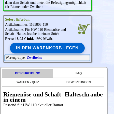
dann dem Schaft und bietet die Befestigungsmöglichkeit
für Riemen oder Zweibein.
Sofort lieferbar.
Artikelnummer: 1165803-110
Artikelname: Für HW 110 Riemenöse und
Schaft- Halteschraube in einem Stück
Preis: 18,95 € inkl. 19% MwSt.
IN DEN WARENKORB LEGEN
Warengruppe:
Zweibeine
BESCHREIBUNG
FAQ
WAFFEN - QUIZ
BEWERTUNGEN
Riemenöse und Schaft- Halteschraube
in einem
Passend für HW 110 aktueller Bauart