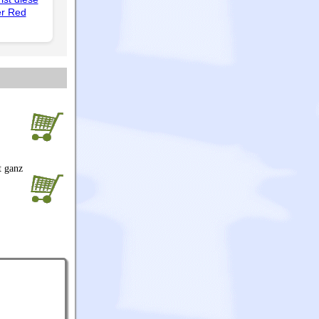
er Red
t ganz