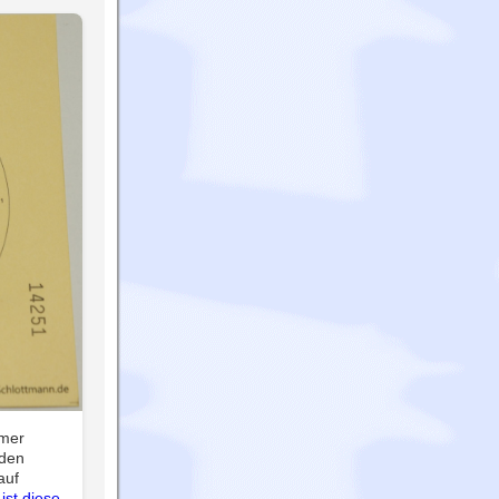
mmer
nden
auf
st diese