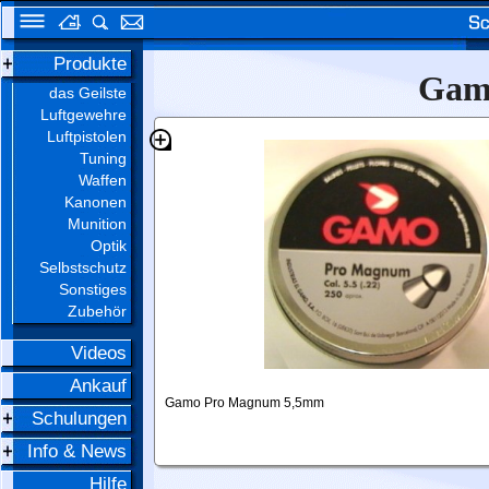
Produkte
Gam
das Geilste
Luftgewehre
Luftpistolen
Tuning
Waffen
Kanonen
Munition
Optik
Selbstschutz
Sonstiges
Zubehör
Videos
Ankauf
Gamo Pro Magnum 5,5mm
Schulungen
Info & News
Hilfe