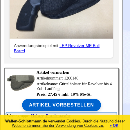
Anwendungsbeispiel mit
LEP Revolver ME Bull
Barrel
Artikel vormerken
Artikelnummer: 1260146
Artikelname: Gürtelholster für Revolver bis 4
Zoll Lauflänge
Preis: 27,45 € inkl. 19% MwSt.
ARTIKEL VORBESTELLEN
Warengruppe:
Holster, Pistolentasche
Waffen-Schlottmann.de
verwendet Cookies.
Durch die Nutzung dieser
Website stimmen Sie der Verwendung von Cookies zu.
» OK