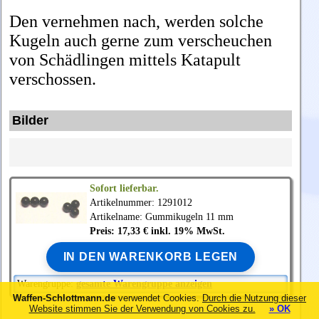
Den vernehmen nach, werden solche
Kugeln auch gerne zum verscheuchen
von Schädlingen mittels Katapult
verschossen.
Bilder
Sofort lieferbar.
Artikelnummer: 1291012
Artikelname: Gummikugeln 11 mm
Preis: 17,33 € inkl. 19% MwSt.
IN DEN WARENKORB LEGEN
Warengruppe:
gesamte Warengruppe anzeigen
Waffen-Schlottmann.de
verwendet Cookies.
Durch die Nutzung dieser
Website stimmen Sie der Verwendung von Cookies zu.
» OK