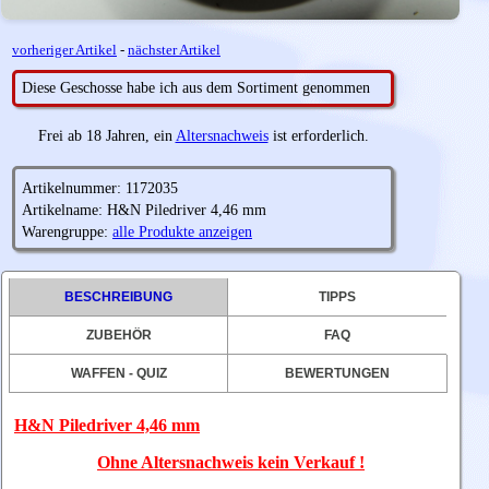
vorheriger Artikel
-
nächster Artikel
Diese Geschosse habe ich aus dem Sortiment genommen
Frei ab 18 Jahren, ein
Altersnachweis
ist erforderlich.
Artikelnummer: 1172035
Artikelname: H&N Piledriver 4,46 mm
Warengruppe:
alle Produkte anzeigen
BESCHREIBUNG
TIPPS
ZUBEHÖR
FAQ
WAFFEN - QUIZ
BEWERTUNGEN
H&N Piledriver 4,46 mm
Ohne Altersnachweis kein Verkauf !