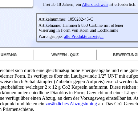
Frei ab 18 Jahren, ein
Altersnachweis
ist erforderlich.
Artikelnummer: 1050282-45-C
Artikelname: Hämmerli 850 Carbine mit offener
Visierung in Form von Korn und Lochkimme
Warengruppe:
alle Produkte anzeigen
RUMFANG
WAFFEN - QUIZ
BEWERTUNG
eichnet sich durch eine gleichmäßig hohe Energieabgabe und eine gute 
moderner Form. Es verfügt es über ein Laufgewinde 1/2" UNF mit aufg
weise durch Schalldämpfer (Zubehör gegen Aufpreis) ersetzt werden k
erbehälter, welchger 2 x 12 g Co2 Kapseln aufnimmt. Diese reichen f
 können unterschiedliche Diaoblos in Form, Gewicht und einer Länge
e verfügt über einen Abzug, an dem der Vorzugsweg einstellbar ist. 
uckpunkt und bieten ein
zusätzliches Abzugstuning
an. Das Co2 Gewehr
m Prismenschiene.