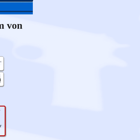
m von
r
r