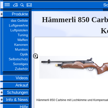
Produkte
Hämmerli 850 Carbi
das Geilste
Luftgewehre
K
Luftpistolen
Tuning
Waffen
Kanonen
Munition
Optik
Selbstschutz
Sonstiges
Zubehör
Videos
Ankauf
Schulungen
Info & News
Hämmerli 850 Carbine mit Lochkimme und Kompensat
Hilfe