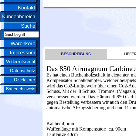
Kontakt
Kundenbereich
Suche
Warenkorb
Impressum
BESCHREIBUNG
LIEFE
Widerrufsrecht
Das 850 Airmagnum Carbine
z
Datenschutz
Es hat einen Buchenholzschaft in eleganter, 
Disclaimer
Kompensator Schalldämpfer, welcher beispiels
wird das Co2-Luftgewehr über einen Co2-Adapt
Batteriehinweis
Schuss. Mit der 8 Schuss- Trommel (Magazin)
verschossen werden. Das Hämmerli 850 Carbin
gegen Bestellung verbessern wir auch den Dr
automatische Abzugssicherung und eine 11 m
Kaliber 4,5mm
Waffenlänge mit Kompensator: ca. 90cm
Lauflänge 40cm