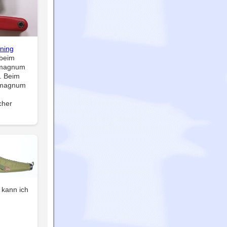
uning
 beim
rmagnum
. Beim
rmagnum
cher
kann ich