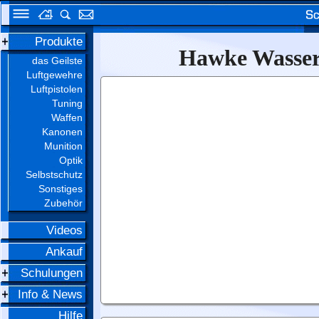
Produkte
Hawke Wasser
das Geilste
Luftgewehre
Luftpistolen
Tuning
Waffen
Kanonen
Munition
Optik
Selbstschutz
Sonstiges
Zubehör
Videos
Ankauf
Schulungen
Info & News
Hilfe