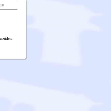
EN
rmeiden.