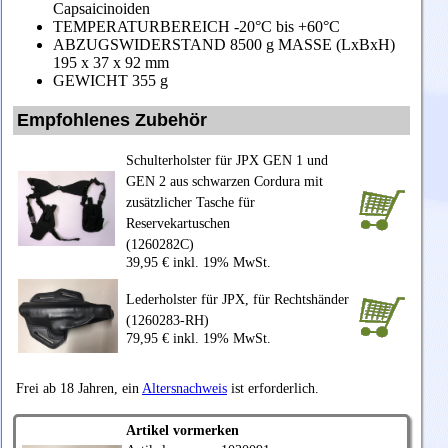
Capsaicinoiden
TEMPERATURBEREICH -20°C bis +60°C
ABZUGSWIDERSTAND 8500 g MASSE (LxBxH)
195 x 37 x 92 mm
GEWICHT 355 g
Empfohlenes Zubehör
Schulterholster für JPX GEN 1 und
GEN 2 aus schwarzen Cordura mit
zusätzlicher Tasche für
Reservekartuschen
(1260282C)
39,95 € inkl. 19% MwSt.
Lederholster für JPX, für Rechtshänder
(1260283-RH)
79,95 € inkl. 19% MwSt.
Frei ab 18 Jahren, ein
Altersnachweis
ist erforderlich.
Artikel vormerken