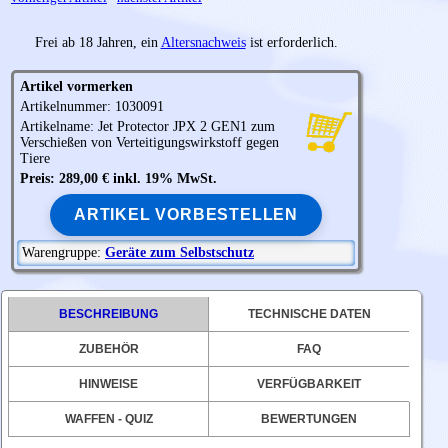
Frei ab 18 Jahren, ein
Altersnachweis
ist erforderlich.
Artikel vormerken
Artikelnummer: 1030091
Artikelname: Jet Protector
JPX
2 GEN1 zum
Verschießen von Verteitigungswirkstoff gegen
Tiere
Preis: 289,00 € inkl. 19% MwSt.
ARTIKEL VORBESTELLEN
Warengruppe:
Geräte zum Selbstschutz
BESCHREIBUNG
TECHNISCHE DATEN
ZUBEHÖR
FAQ
HINWEISE
VERFÜGBARKEIT
WAFFEN - QUIZ
BEWERTUNGEN