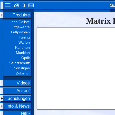
Produkte
Matrix 
das Geilste
Luftgewehre
Luftpistolen
Tuning
Waffen
Kanonen
Munition
Optik
Selbstschutz
Sonstiges
Zubehör
Videos
Ankauf
Schulungen
Info & News
Hilfe