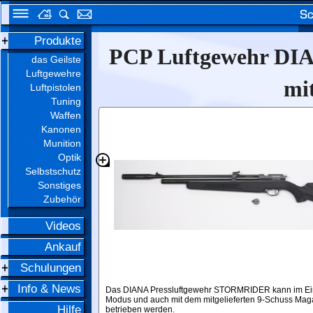
Produkte
PCP Luftgewehr DI
das Geilste
Luftgewehre
mit
Luftpistolen
Tuning
Waffen
Kanonen
Munition
Optik
Selbstschutz
Sonstiges
Zubehör
Videos
Ankauf
Schulungen
Info & News
Das DIANA Pressluftgewehr STORMRIDER kann im Ei
Modus und auch mit dem mitgelieferten 9-Schuss Mag
Hilfe
betrieben werden.