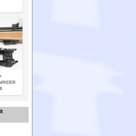
P
RMRIDER
n
t