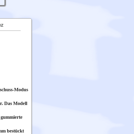
IZ
lschuss-Modus
r. Das Modell
e gummierte
 mm bestückt