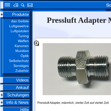
Produkte
Pressluft Adapter 
das Geilste
Luftgewehre
Luftpistolen
Tuning
Waffen
Kanonen
Munition
Optik
Selbstschutz
Sonstiges
Zubehör
Videos
Ankauf
Schulungen
Info & News
Pressluft Adapter, männlich, viertel Zoll auf viertel Zoll
Hilfe