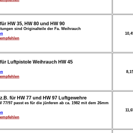
für HW 35, HW 80 und HW 90
tungen sind Originalteile der Fa. Weihrauch
en
10,
erempfehlen
für Luftpistole Weihrauch HW 45
en
8,1
erempfehlen
z.B. für HW 77 und HW 97 Luftgewehre
 77/97 passt es für die jünferen ab ca. 1982 mit dem 26mm
11,
en
erempfehlen