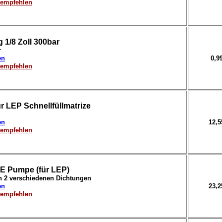
erempfehlen
 1/8 Zoll 300bar
r
en
0,9
erempfehlen
r LEP Schnellfüllmatrize
en
12,
erempfehlen
E Pumpe (für LEP)
en 2 verschiedenen Dichtungen
en
23,
erempfehlen