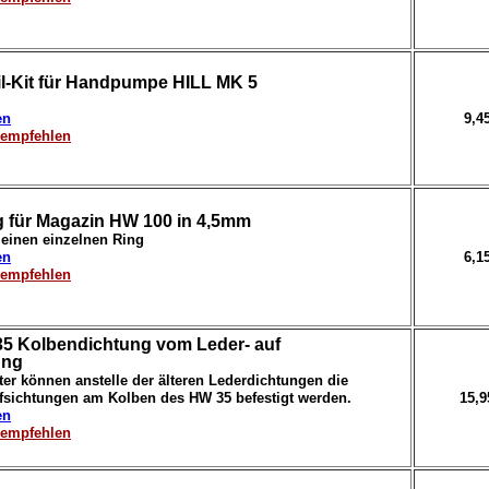
l-Kit für Handpumpe HILL MK 5
en
9,4
erempfehlen
ng für Magazin HW 100 in 4,5mm
 einen einzelnen Ring
en
6,1
erempfehlen
35 Kolbendichtung vom Leder- auf
ung
ter können anstelle der älteren Lederdichtungen die
fsichtungen am Kolben des HW 35 befestigt werden.
15,
en
erempfehlen