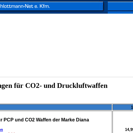
ngen für CO2- und Druckluftwaffen
1
ür PCP und CO2 Waffen der Marke Diana
en
14,