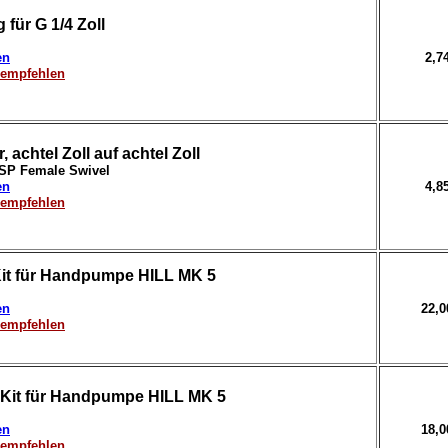
für G 1/4 Zoll
en
2,7
erempfehlen
, achtel Zoll auf achtel Zoll
BSP Female Swivel
en
4,8
erempfehlen
Kit für Handpumpe HILL MK 5
en
22,
erempfehlen
Kit für Handpumpe HILL MK 5
en
18,
erempfehlen