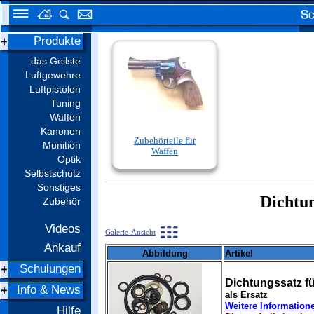
Produkte
das Geilste
Luftgewehre
Luftpistolen
Tuning
Waffen
Kanonen
Zubehörteile für
Munition
Waffen
Optik
Selbstschutz
Sonstiges
Dichtu
Zubehör
Videos
Galerie-Ansicht
Ankauf
Abbildung
Artikel
Schulungen
Dichtungssatz f
Info & News
als Ersatz
Weitere Information
Hilfe