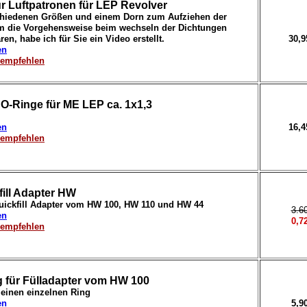
r Luftpatronen für LEP Revolver
schiedenen Größen und einem Dorn zum Aufziehen der
Um die Vorgehensweise beim wechseln der Dichtungen
en, habe ich für Sie ein Video erstellt.
30,
en
erempfehlen
 O-Ringe für ME LEP ca. 1x1,3
en
16,
erempfehlen
fill Adapter HW
Quickfill Adapter vom HW 100, HW 110 und HW 44
3.6
en
0,7
erempfehlen
ng für Fülladapter vom HW 100
 einen einzelnen Ring
en
5,9