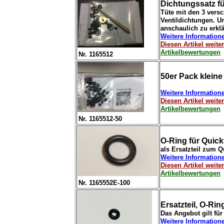
Dichtungssatz fü
Tüte mit den 3 ver
Ventildichtungen. 
anschaulich zu erklär
Weitere Information
Diesen Artikel weit
Artikelbewertungen
Nr. 1165512
50er Pack kleine
Weitere Information
Diesen Artikel weit
Artikelbewertungen
Nr. 1165512-50
O-Ring für Quick
als Ersatzteil zum 
Weitere Information
Diesen Artikel weit
Artikelbewertungen
Nr. 1165552E-100
Ersatzteil, O-Ri
Das Angebot gilt für
Weitere Information