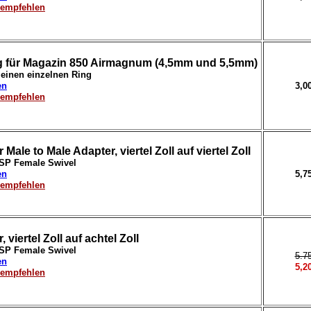
erempfehlen
ing für Magazin 850 Airmagnum (4,5mm und 5,5mm)
 einen einzelnen Ring
en
3,0
erempfehlen
 Male to Male Adapter, viertel Zoll auf viertel Zoll
BSP Female Swivel
en
5,7
erempfehlen
 viertel Zoll auf achtel Zoll
BSP Female Swivel
5.7
en
5,2
erempfehlen