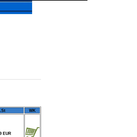
.St
WK
99 EUR