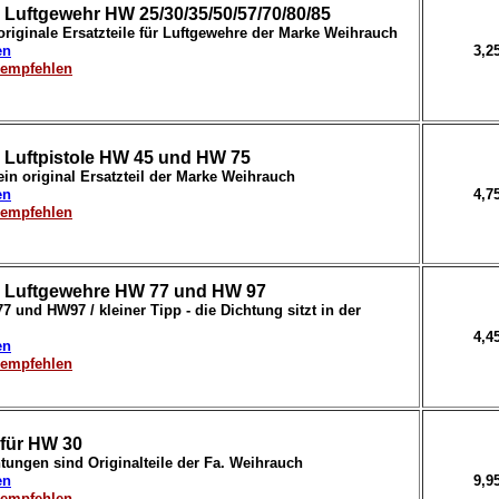
 Luftgewehr HW 25/30/35/50/57/70/80/85
originale Ersatzteile für Luftgewehre der Marke Weihrauch
en
3,2
erempfehlen
r Luftpistole HW 45 und HW 75
in original Ersatzteil der Marke Weihrauch
en
4,7
erempfehlen
r Luftgewehre HW 77 und HW 97
 und HW97 / kleiner Tipp - die Dichtung sitzt in der
4,4
en
erempfehlen
für HW 30
tungen sind Originalteile der Fa. Weihrauch
en
9,9
erempfehlen