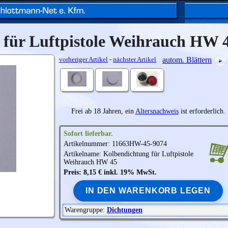
 für Luftpistole Weihrauch HW 
vorheriger Artikel
-
nächster Artikel
autom. Blättern
Frei ab 18 Jahren, ein
Altersnachweis
ist erforderlich.
Sofort lieferbar.
Artikelnummer: 11663HW-45-9074
Artikelname: Kolbendichtung für Luftpistole
Weihrauch
HW 45
Preis: 8,15 € inkl. 19% MwSt.
IN DEN WARENKORB LEGEN
Warengruppe:
Dichtungen