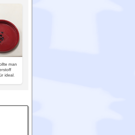
llte man
rstoff
ür ideal.