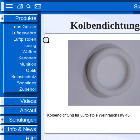
Produkte
Kolbendichtung
das Geilste
Luftgewehre
Luftpistolen
Tuning
Waffen
Kanonen
Munition
Optik
Selbstschutz
Sonstiges
Zubehör
Videos
Ankauf
Kolbendichtung für Luftpistole Weihrauch HW 45
Schulungen
Info & News
Hilfe